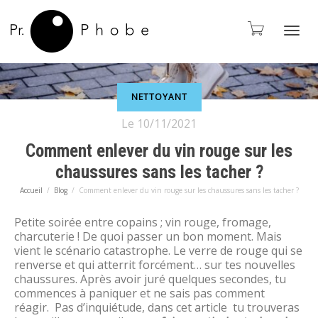
Activ
NETTOYANT
navi
Le
10/11/2021
Comment enlever du vin rouge sur les
chaussures sans les tacher ?
Accueil
Blog
Comment enlever du vin rouge sur les chaussures sans les tacher ?
Petite soirée entre copains ; vin rouge, fromage,
charcuterie ! De quoi passer un bon moment. Mais
vient le scénario catastrophe. Le verre de rouge qui se
renverse et qui atterrit forcément… sur tes nouvelles
chaussures. Après avoir juré quelques secondes, tu
commences à paniquer et ne sais pas comment
réagir. Pas d’inquiétude, dans cet article tu trouveras